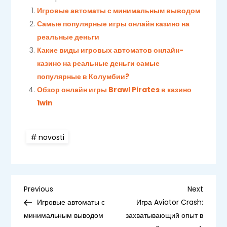
Игровые автоматы с минимальным выводом
Самые популярные игры онлайн казино на
реальные деньги
Какие виды игровых автоматов онлайн-
казино на реальные деньги самые
популярные в Колумбии?
Обзор онлайн игры Brawl Pirates в казино
1win
novosti
Н
Previous
Next
Previous
Next
Post
Post
Игровые автоматы с
Игра Aviator Crash:
а
минимальным выводом
захватывающий опыт в