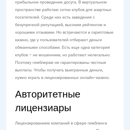
прибыльное проведение досуга. В виртуальном
пространстве работаю сотни клубов для азартных
посетителей. Среди них есть заведения с
безупречной репутацией, высоким рейтингом и
хорошими отзывами. Но встречаются и скриптовые
казино, где у пользователей отбирают деньги
обманными способами. Есть еще одна категория
клубов – не мошенники, но работают нелегально.
Поэтому гемблерам не гарантированы честные
выплаты. Чтобы получать выигранные деньги,
нужно играть в лицензированных онлайн-казино.
Авторитетные
лицензиары
Лицензированием компаний в сфере гемблинга