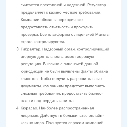
считается престижной и надежной. Регулятор
предъявляет к казино жесткие требования.
Компании обязаны периодически
предоставлять отчетность и проходить
проверки. Все платформы с лицензией Мальты
строго контролируются.
Гибралтар. Надзорный орган, контролирующий
игорную деятельность, имеет хорошую
репутацию. В казино с лицензией данной
юрисдикции не были выявлены факты обмана
клиентов. Чтобы получить разрешительные
документы, компаниям предстоит выполнить
сложные требования, предоставить бизнес-
план и подтвердить капитал.
Кюрасао. Наиболее распространенная
лицензия. Действует в большинстве онлайн-
казино мира. Пользуется спросом компаний