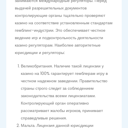
занимаются международные регуляторы. Перед
выдачей разрешительных документов
контролирующие органы тщательно проверяют
казино на соответствие установленным стандартам
гемблинг-индустрии. Это обеспечивает честное
ведение игр и подконтрольность деятельности
казино регуляторам. Наиболее авторитетные
юрисдикции и регуляторы:
Великобритания. Наличие такой лицензии у
казино на 100% гарантирует гемблерам игру в
честном надежном заведении. Правительство
страны строго следит за соблюдением
законодательства всеми лицензиатами.
Контролирующий орган оперативно
рассматривает жалобы игроков, принимает
справедливые решения.
Мальта. Лицензия данной юрисдикции